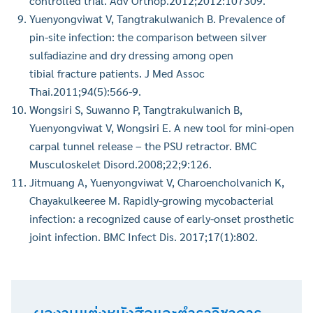
controlled trial. Adv Orthop.2012;2012:107309.
สำหรับ:
Yuenyongviwat V, Tangtrakulwanich B. Prevalence of
pin-site infection: the comparison between silver
sulfadiazine and dry dressing among open
tibial fracture patients. J Med Assoc
Thai.2011;94(5):566-9.
Wongsiri S, Suwanno P, Tangtrakulwanich B,
Yuenyongviwat V, Wongsiri E. A new tool for mini-open
carpal tunnel release – the PSU retractor. BMC
Musculoskelet Disord.2008;22;9:126.
Jitmuang A, Yuenyongviwat V, Charoencholvanich K,
Chayakulkeeree M. Rapidly-growing mycobacterial
infection: a recognized cause of early-onset prosthetic
joint infection. BMC Infect Dis. 2017;17(1):802.
ผลงานแต่งหนังสือและตำราวิชาการ