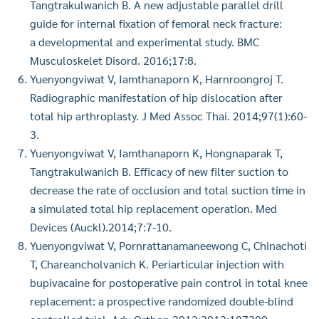
Tangtrakulwanich B. A new adjustable parallel drill
guide for internal fixation of femoral neck fracture:
a developmental and experimental study. BMC
Musculoskelet Disord. 2016;17:8.
Yuenyongviwat V, Iamthanaporn K, Harnroongroj T.
Radiographic manifestation of hip dislocation after
total hip arthroplasty. J Med Assoc Thai. 2014;97(1):60-
3.
Yuenyongviwat V, Iamthanaporn K, Hongnaparak T,
Tangtrakulwanich B. Efficacy of new filter suction to
decrease the rate of occlusion and total suction time in
a simulated total hip replacement operation. Med
Devices (Auckl).2014;7:7-10.
Yuenyongviwat V, Pornrattanamaneewong C, Chinachoti
T, Chareancholvanich K. Periarticular injection with
bupivacaine for postoperative pain control in total knee
replacement: a prospective randomized double-blind
ค้นหา