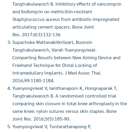
Tangtrakulwanich B. Inhibitory effects of vancomycin
and fosfomycin on methicillin-resistant
Staphylococcus aureus from antibiotic-impregnated
articulating cement spacers. Bone Joint
Res. 2017;6(3):132-136.
Supachoke Wattanakitkrileart, Boonsin
Tangtrakulwanich, Varah Yuenyongviwat.
Comparting Results between New Aiming Device and
Freehand Technique for Distal Locking of
Intramedullary Implants. J Med Assoc Thai.
2016;99:1180-1184.
Yuenyongviwat V, Iamthanaporn K, Hongnaparak T,
Tangtrakulwanich B. A randomised controlled trial
comparing skin closure in total knee arthroplasty in the
same knee: nylon sutures versus skin staples. Bone
Joint Res. 2016;5(5):185-90.
Yuenyongviwat V, Tuntarattanapong P,