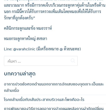
และบวมมาก หรือมีการกดเจ็บบริเวณกระดูกตาตุ่มด้านในหรือด้าน
นอก กรณีนี้ควรได้รับการตรวจเพิ่มเติมโดยหมอเพื่อให้ได้รับการ
รักษาที่ถูกต้องครับ”
คลินิกกระดูกและข้อ หมอวราห์
หมอกระดูกหาดใหญ่ สงขลา
Line: @varahclinic (มีเครื่องหมาย @ ด้วยนะคะ)
ค้นหา
ค้นหา
สำหรับ:
สำหรับ:
บทความล่าสุด
อาการปวดข้อศอกด้านนอกจากการอักเสบของจุดเกาะเอ็นและ
กล้ามเนื้อ
โรคกล้ามเนื้อทับเส้นประสาทบริเวณสะโพกคืออะไร
การพัฒนาของวิธีการลดอาการปวดแผลหลังการผ่าตัดเปลี่ยน