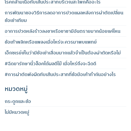
โรคกล้ามเนื้อทับเส้นประสาทบริเวณสะโพกคืออะไร
การพัฒนาของวิธีการลดอาการปวดแผลหลังการผ่าตัดเปลี่ยน
ข้อเข่าเทียม
อาการปวดหลังร้าวลงขาหรือขาชามีอันตรายมากน้อยแค่ไหน
ข้อเท้าพลิกหรือแพลงเมื่อไหร่จะควรมาพบแพทย์
เอ็กซเรย์เห็นว่ามีข้อเข่าเสื่อมมากแล้วจำเป็นต้องผ่าตัดหรือไม่
#ฉีดยารักษานิ้วล็อคได้ผลดีไม๊ เมื่อไหร่ถึงจะฉีดดี
#การผ่าตัดพังผืดทับเส้นประสาทที่ข้อมือเค้าทำกันอย่างไร
หมวดหมู่
กระดูกและข้อ
ไม่มีหมวดหมู่